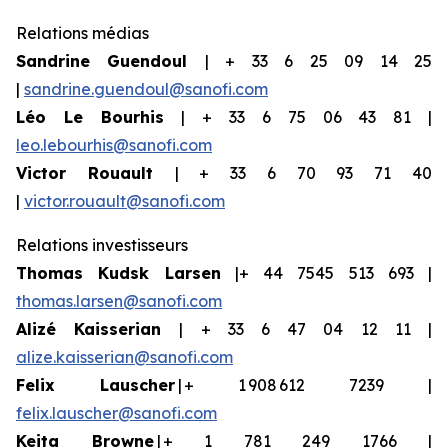
Relations médias
Sandrine Guendoul
| + 33 6 25 09 14 25
|
sandrine.guendoul@sanofi.com
Léo Le Bourhis
| + 33 6 75 06 43 81 |
leo.lebourhis@sanofi.com
Victor Rouault
| + 33 6 70 93 71 40
|
victor.rouault@sanofi.com
Relations investisseurs
Thomas Kudsk Larsen
|+ 44 7545 513 693 |
thomas.larsen@sanofi.com
Aliz
é
Kaisserian
| + 33 6 47 04 12 11 |
alize.kaisserian@sanofi.com
Felix Lauscher
| + 1 908 612 7239 |
felix.lauscher@sanofi.com
Keita Browne
| + 1 781 249 1766 |