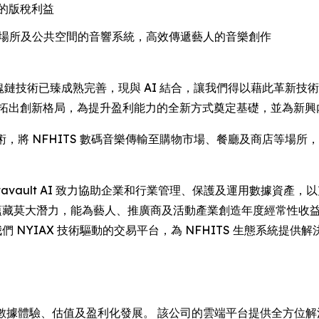
的版稅利益
合各類娛樂場所及公共空間的音響系統，高效傳遞藝人的音樂創作
示：「區塊鏈技術已臻成熟完善，現與 AI 結合，讓我們得以藉此革
開拓出創新格局，為提升盈利能力的全新方式奠定基礎，並為新興
IO 聲頻技術，將 NFHITS 數碼音樂傳輸至購物市場、餐廳及商
y 指出：「Datavault AI 致力協助企業和行業管理、保護及運用
密合作蘊藏莫大潛力，能為藝人、推廣商及活動產業創造年度經常性
 及我們 NYIAX 技術驅動的交易平台，為 NFHITS 生態系
 正引領 AI 驅動的數據體驗、估值及盈利化發展。 該公司的雲端平台提