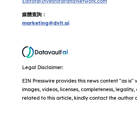
Editor@InvestorBrandNetwork.com
媒體查詢：
marketing@dvlt.ai
Legal Disclaimer:
EIN Presswire provides this news content "as is" 
images, videos, licenses, completeness, legality, o
related to this article, kindly contact the author