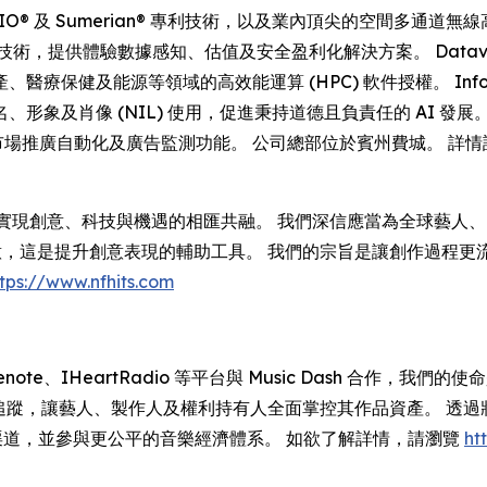
®、ADIO® 及 Sumerian® 專利技術，以及業內頂尖的空間多
術，提供體驗數據感知、估值及安全盈利化解決方案。 Datava
及能源等領域的高效能運算 (HPC) 軟件授權。 Information
肖像 (NIL) 使用，促進秉持道德且負責任的 AI 發展。 Da
、市場推廣自動化及廣告監測功能。 公司總部位於賓州費城。 詳
代，實現創意、科技與機遇的相匯共融。 我們深信應當為全球藝
創意，這是提升創意表現的輔助工具。 我們的宗旨是讓創作過程
tps://www.nfhits.com
e、Gracenote、IHeartRadio 等平台與 Music Dash
收益追蹤，讓藝人、製作人及權利持有人全面掌控其作品資產。 透
收益渠道，並參與更公平的音樂經濟體系。 如欲了解詳情，請瀏覽
ht