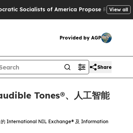
cialists of America Propose Radical Overhaul o
View all
Provided by AGP
Share
audible Tones®、人工智能
ernational NIL Exchange® 及 Information