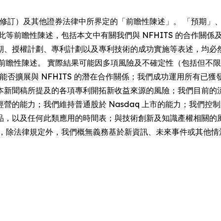
（經修訂）及其他證券法律中所界定的「前瞻性陳述」。 「預期
等前瞻性陳述，包括本文中有關我們與 NFHITS 的合作關係及
期、授權計劃、專利計劃以及專利技術的成功實施等表述，均必
些前瞻性陳述。 實際結果可能因多項風險及不確定性（包括但不
我們能否擴展與 NFHITS 的潛在合作關係；我們成功運用所有
本新聞稿所提及的各項專利開拓新收益來源的風險；我們目前的
營的能力；我們維持普通股於 Nasdaq 上市的能力；我們
品，以及任何此類應用的時間表；與技術創新及知識產權相關的
日，除法律規定外，我們概無義務基於新資訊、未來事件或其他情