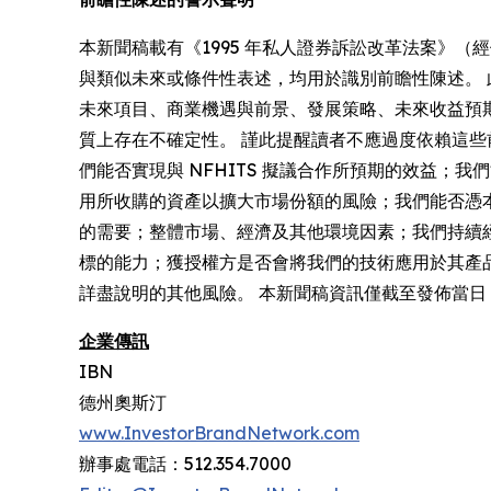
本新聞稿載有《1995 年私人證券訴訟改革法案》
與類似未來或條件性表述，均用於識別前瞻性陳述。 此
未來項目、商業機遇與前景、發展策略、未來收益預
質上存在不確定性。 謹此提醒讀者不應過度依賴這
們能否實現與 NFHITS 擬議合作所預期的效益；
用所收購的資產以擴大市場份額的風險；我們能否憑
的需要；整體市場、經濟及其他環境因素；我們持續經
標的能力；獲授權方是否會將我們的技術應用於其產
詳盡說明的其他風險。 本新聞稿資訊僅截至發佈當
企業傳訊
IBN
德州奧斯汀
www.InvestorBrandNetwork.com
辦事處電話：512.354.7000