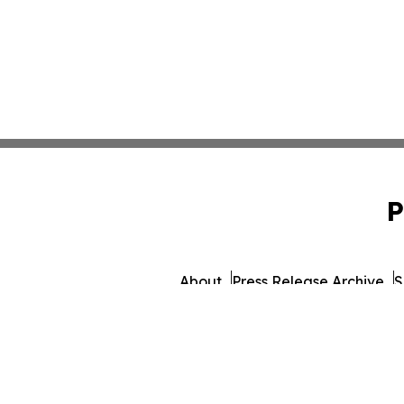
P
About
Press Release Archive
S
© 1995-2026 Newsmatics I