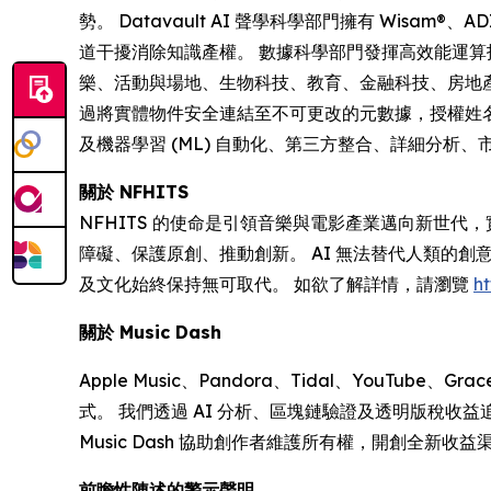
勢。 Datavault AI 聲學科學部門擁有 Wisam
道干擾消除知識產權。 數據科學部門發揮高效能運算技
樂、活動與場地、生物科技、教育、金融科技、房地產、醫療保健
過將實體物件安全連結至不可更改的元數據，授權姓名、形象及
及機器學習 (ML) 自動化、第三方整合、詳細分析
關於 NFHITS
NFHITS 的使命是引領音樂與電影產業邁向新世
障礙、保護原創、推動創新。 AI 無法替代人類的
及文化始終保持無可取代。 如欲了解詳情，請瀏覽
ht
關於 Music Dash
Apple Music、Pandora、Tidal、YouTub
式。 我們透過 AI 分析、區塊鏈驗證及透明版稅
Music Dash 協助創作者維護所有權，開創全新
前瞻性陳述的警示聲明