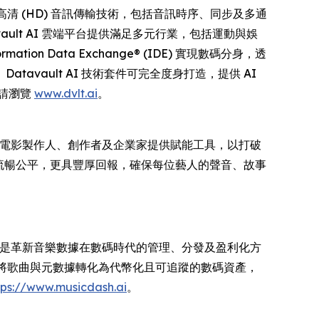
通道無線高清 (HD) 音訊傳輸技術，包括音訊時序、同步及多通
ult AI 雲端平台提供滿足多元行業，包括運動與娛
 Data Exchange® (IDE) 實現數碼分身，透
tavault AI 技術套件可完全度身打造，提供 AI
情請瀏覽
www.dvlt.ai
。
人、電影製作人、創作者及企業家提供賦能工具，以打破
更流暢公平，更具豐厚回報，確保每位藝人的聲音、故事
 合作，我們的使命是革新音樂數據在數碼時代的管理、分發及盈利化方
過將歌曲與元數據轉化為代幣化且可追蹤的數碼資產，
tps://www.musicdash.ai
。