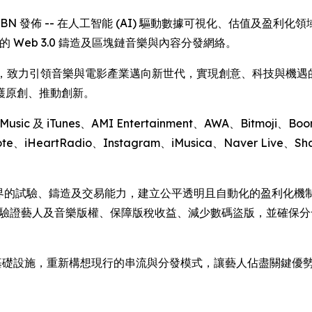
 透過 IBN 發佈 -- 在人工智能 (AI) 驅動數據可視化、估值及盈利化領域引領在
的 Web 3.0 鑄造及區塊鏈音樂與內容分發網絡。
h 密切合作，致力引領音樂與電影產業邁向新世代，實現創意、科技與
護原創、推動創新。
ic 及 iTunes、AMI Entertainment、AWA、Bitmoji、Boomp
ote、iHeartRadio、Instagram、iMusica、Naver Live、S
有邊界的試驗、鑄造及交易能力，建立公平透明且自動化的盈利化機制。 
S 分發框架，以驗證藝人及音樂版權、保障版稅收益、減少數碼盜版，
 AI 的分發基礎設施，重新構想現行的串流與分發模式，讓藝人佔盡關鍵