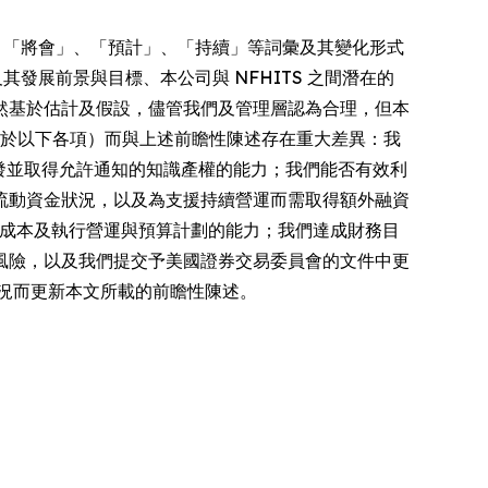
」、「將會」、「預計」、「持續」等詞彙及其變化形式
其發展前景與目標、本公司與 NFHITS 之間潛在的
然基於估計及假設，儘管我們及管理層認為合理，但本
限於以下各項）而與上述前瞻性陳述存在重大差異：我
已獲發並取得允許通知的知識產權的能力；我們能否有效利
流動資金狀況，以及為支援持續營運而需取得額外融資
控制成本及執行營運與預算計劃的能力；我們達成財務目
風險，以及我們提交予美國證券交易委員會的文件中更
況而更新本文所載的前瞻性陳述。