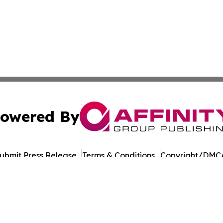
owered By
ubmit Press Release
Terms & Conditions
Copyright/DMCA
nc. dba Affinity Group Publishing & Tech Journal Maurita
Cookie Settings / Your Privacy Choices