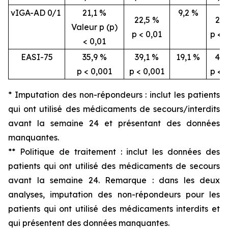
vIGA-AD 0/1
21,1 %
9,2 %
22,5 %
26,
Valeur p (p)
p < 0,01
p < 
< 0,01
EASI-75
35,9 %
39,1 %
19,1 %
46,
p < 0,001
p < 0,001
p < 
* Imputation des non-répondeurs : inclut les patients
qui ont utilisé des médicaments de secours/interdits
avant la semaine 24 et présentant des données
manquantes.
** Politique de traitement : inclut les données des
patients qui ont utilisé des médicaments de secours
avant la semaine 24. Remarque : dans les deux
analyses, imputation des non-répondeurs pour les
patients qui ont utilisé des médicaments interdits et
qui présentent des données manquantes.