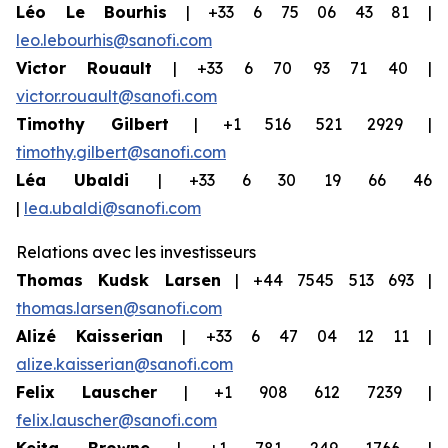
Léo Le Bourhis
| +33 6 75 06 43 81 |
leo.lebourhis@sanofi.com
Victor Rouault
| +33 6 70 93 71 40 |
victor.rouault@sanofi.com
Timothy Gilbert
| +1 516 521 2929 |
timothy.gilbert@sanofi.com
Léa Ubaldi
| +33 6 30 19 66 46
|
lea.ubaldi@sanofi.com
Relations avec les investisseurs
Thomas Kudsk Larsen
| +44 7545 513 693 |
thomas.larsen@sanofi.com
Alizé Kaisserian
| +33 6 47 04 12 11 |
alize.kaisserian@sanofi.com
Felix Lauscher
| +1 908 612 7239 |
felix.lauscher@sanofi.com