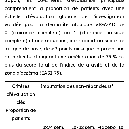
Japon, les co-critères d’évaluation principaux
comprenaient la proportion de patients avec une
échelle d’évaluation globale de l’investigateur
validée pour la dermatite atopique vIGA-AD de
0 (clairance complète) ou 1 (clairance presque
complète) et une réduction, par rapport au score de
la ligne de base, de ≥ 2 points ainsi que la proportion
de patients atteignant une amélioration de 75 % ou
plus du score total de l’indice de gravité et de la
zone d’eczéma (EASI-75).
Critères
Imputation des non-répondeurs*
P
d’évaluation
clés
Proportion de
patients
1x/4 sem.
1x/12 sem.
Placebo
1x/4