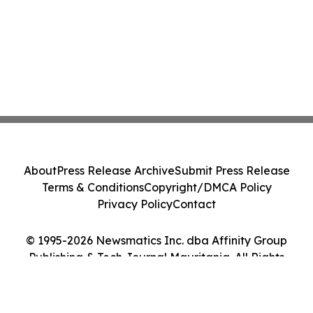
About
Press Release Archive
Submit Press Release
Terms & Conditions
Copyright/DMCA Policy
Privacy Policy
Contact
© 1995-2026 Newsmatics Inc. dba Affinity Group
Publishing & Tech Journal Mauritania. All Rights
Reserved.
Cookie Settings / Your Privacy Choices