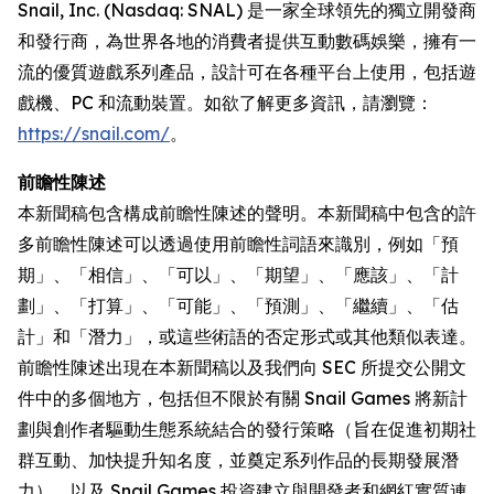
Snail, Inc. (Nasdaq: SNAL) 是一家全球領先的獨立開發商
和發行商，為世界各地的消費者提供互動數碼娛樂，擁有一
流的優質遊戲系列產品，設計可在各種平台上使用，包括遊
戲機、PC 和流動裝置。如欲了解更多資訊，請瀏覽：
https://snail.com/
。
前瞻性陳述
本新聞稿包含構成前瞻性陳述的聲明。本新聞稿中包含的許
多前瞻性陳述可以透過使用前瞻性詞語來識別，例如「預
期」、「相信」、「可以」、「期望」、「應該」、「計
劃」、「打算」、「可能」、「預測」、「繼續」、「估
計」和「潛力」，或這些術語的否定形式或其他類似表達。
前瞻性陳述出現在本新聞稿以及我們向 SEC 所提交公開文
件中的多個地方，包括但不限於有關 Snail Games 將新計
劃與創作者驅動生態系統結合的發行策略（旨在促進初期社
群互動、加快提升知名度，並奠定系列作品的長期發展潛
力），以及 Snail Games 投資建立與開發者和網紅實質連