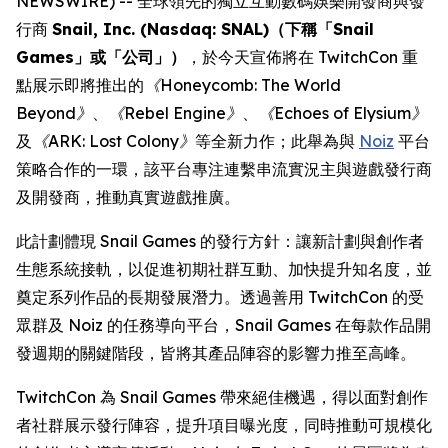
NEWSWIRE) -- 全球領先的獨立互動數碼娛樂開發商與發
行商
Snail, Inc. (Nasdaq: SNAL)（下稱「Snail
Games」或「公司」）
，於今天宣佈將在 TwitchCon 重
點展示即將推出的
《Honeycomb: The World
Beyond》
、
《Rebel Engine》
、
《Echoes of Elysium》
及
《ARK: Lost Colony》
等全新力作；此舉為與
Noiz
平台
策略合作的一環，該平台專注連繫串流實況主與遊戲發行商
及開發商，推動真實遊戲推廣。
此計劃體現 Snail Games 的發行方針：讓新計劃與創作者
生態系統接軌，以促進初期社群互動、加快提升知名度，並
奠定系列作品的長期發展潛力。透過善用 TwitchCon 的受
眾群及 Noiz 的任務導向平台，Snail Games 在每款作品開
發週期的關鍵階段，皆將其產品陣容的影響力推至高峰。
TwitchCon 為 Snail Games 帶來絕佳機遇，得以面對創作
者社群展示發行陣容，提升項目曝光度，同時推動可規模化