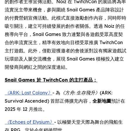
的創作者主導宣傳活動。Noiz 在 TwitchCon 的展區將為串
流實況主帶來機會，參與圍繞 Snail Games 產品陣容設計
的付費營銷宣傳活動。此模式直接激勵創作內容，同時即時
吸引關注，建立可持續發展的創作者關係。透過 Noiz 的任
務導向平台，Snail Games 致力連繫與各遊戲受眾高度契
合的串流實況主，精準有效地向目標受眾推廣 TwitchCon
主打遊戲。此外，僅歡迎獲邀者的會後派對設有獨家遊戲試
玩環節及人脈交流機會，展現 Snail Games 積極投入建立
開發商與網紅之間的深度連結。
Snail Games 於 TwitchCon 的主打產品：
《ARK: Lost Colony》
- 為
《方舟
:
生存飛升》
(ARK:
Survival Ascended)
首部正傳擴充內容，
全新地圖
預計在
2025 年 12 月推出。
《Echoes of Elysium》
- 以極樂天堂天際為舞台的飛船生
存 RPG，定於今年稍後問世。