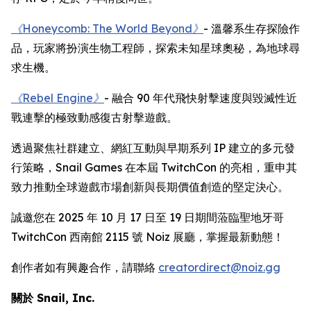
《Honeycomb: The World Beyond》
- 溫馨系生存探險作
品，玩家將扮演生物工程師，探索未知星球奧秘，為地球尋
求生機。
《Rebel Engine》
- 融合 90 年代飛快射擊速度與毀滅性近
戰連擊的極致動感復古射擊遊戲。
透過聚焦社群建立、網紅互動與早期系列 IP 建立的多元發
行策略，Snail Games 在本屆 TwitchCon 的亮相，重申其
致力推動全球遊戲市場創新與長期價值創造的堅定決心。
誠邀您在 2025 年 10 月 17 日至 19 日期間蒞臨聖地牙哥
TwitchCon 西南館 2115 號 Noiz 展廳，掌握最新動態！
創作者如有興趣合作，請聯絡
creatordirect@noiz.gg
關於 Snail, Inc.