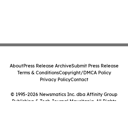
About
Press Release Archive
Submit Press Release
Terms & Conditions
Copyright/DMCA Policy
Privacy Policy
Contact
© 1995-2026 Newsmatics Inc. dba Affinity Group
Publishing & Tech Journal Mauritania. All Rights
Reserved.
Cookie Settings / Your Privacy Choices